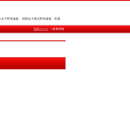
盟 ・関西女子硬式野球連盟 所属
TOPページ
新着情報