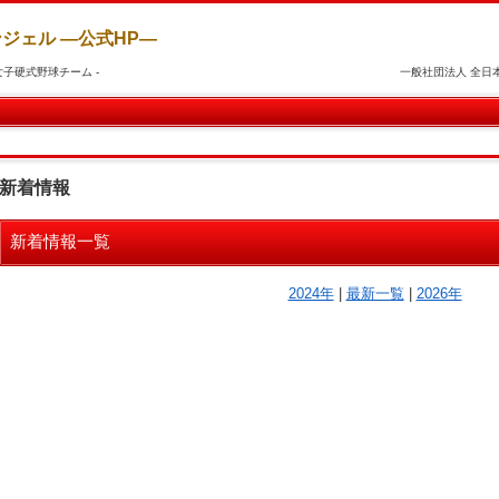
ジェル ―公式HP―
学生・高校生の女子硬式野球チーム - 一般社団法人 全日本女子野球連
新着情報
新着情報一覧
2024年
|
最新一覧
|
2026年